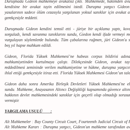
Duruşmada Gideon mahkemeye avukatsız çıktı. Mahkemede, hakimden avuk
kendisine bir avukat tayin edilmesini istedi. Duruşma yargıcı Gideon
yasalarının sadece ölüm cezasıyla yargılanan yoksul sanıklar için avukat a
gerekçesiyle reddetti.
Duruşmada Gideon kendini temsil etti - jüriye bir açıklama yaptı, kovu
sorguladı, kendi savunma tanıklarını sundu, Giedon kendi ifade vermeyi re
vurgulayan söylemlerde bulundu. Tüm çabalarına rağmen, jüri Gideon'u 
beş yıl hapse mahkum edildi.
Gideon, Florida Yüksek Mahkemesi’ne habeas corpus bildirisi adına
mahkumiyetinden kurtulmaya çalıştı. Dilekçesinde Gideon, avukat tayi
reddedilmesi zemininde verilen mahkumiyetine ve hükme, duruşma yargıcın
ihlal ettiği gerekçesiyle itiraz etti. Florida Yüksek Mahkemesi Gideon’un tale
Gideon daha sonra Amerika Birleşik Devletleri Yüksek Mahkemesi'ne el y
sundu. Mahkeme, Anayasanın Altıncı Değişikliği kapsamında güvence altına
hakkının devlet mahkemesindeki sanıklar için geçerli olup olmadığı sorus
vermiştir.
YARGILAMA USULÜ :
Alt Mahkemeler : Bay County Circuit Court, Fourteenth Judicial Circuit of 
Alt Mahkeme Kararı : Duruşma yargıcı, Gideon'un mahkeme tarafından avu