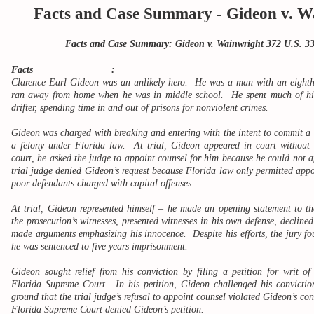
Facts and Case Summary - Gideon v. W
Facts and Case Summary: Gideon v. Wainwright 372 U.S. 33
Facts :
Clarence Earl Gideon was an unlikely hero. He was a man with an eight
ran away from home when he was in middle school. He spent much of his 
drifter, spending time in and out of prisons for nonviolent crimes.
Gideon was charged with breaking and entering with the intent to commit a
a felony under Florida law. At trial, Gideon appeared in court without
court, he asked the judge to appoint counsel for him because he could not a
trial judge denied Gideon’s request because Florida law only permitted appo
poor defendants charged with capital offenses.
At trial, Gideon represented himself – he made an opening statement to th
the prosecution’s witnesses, presented witnesses in his own defense, declined 
made arguments emphasizing his innocence. Despite his efforts, the jury f
he was sentenced to five years imprisonment.
Gideon sought relief from his conviction by filing a petition for writ o
Florida Supreme Court. In his petition, Gideon challenged his convictio
ground that the trial judge’s refusal to appoint counsel violated Gideon’s con
Florida Supreme Court denied Gideon’s petition.