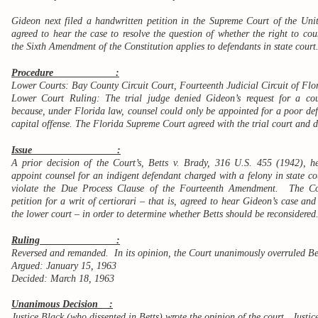
Gideon next filed a handwritten petition in the Supreme Court of the Uni
agreed to hear the case to resolve the question of whether the right to co
the Sixth Amendment of the Constitution applies to defendants in state court
Procedure :
Lower Courts: Bay County Circuit Court, Fourteenth Judicial Circuit of Flo
Lower Court Ruling: The trial judge denied Gideon’s request for a cou
because, under Florida law, counsel could only be appointed for a poor de
capital offense. The Florida Supreme Court agreed with the trial court and de
Issue :
A prior decision of the Court’s, Betts v. Brady, 316 U.S. 455 (1942), he
appoint counsel for an indigent defendant charged with a felony in state co
violate the Due Process Clause of the Fourteenth Amendment. The Co
petition for a writ of certiorari – that is, agreed to hear Gideon’s case and
the lower court – in order to determine whether Betts should be reconsidered
Ruling :
Reversed and remanded. In its opinion, the Court unanimously overruled Bet
Argued: January 15, 1963
Decided: March 18, 1963
Unanimous Decision :
Justice Black (who dissented in Betts) wrote the opinion of the court. Justi