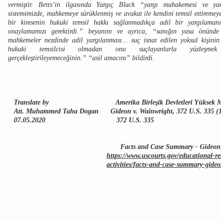
vermiştir. Betts’in ilgasında Yargıç Black “yargı muhakemesi ve yan
sistemimizde, mahkemeye sürüklenmiş ve avukat ile kendini temsil ettiremey
bir kimsenin hukuki temsil hakkı sağlanmadıkça adil bir yargılaman
onaylamamızı gerektirdi.” beyanını ve ayrıca, “sanığın yasa önünde 
mahkemeler nezdinde adil yargılanması... suç isnat edilen yoksul kişini
hukuki temsilcisi olmadan onu suçlayanlarla yüzleşmek
gerçekleştirileyemeceğinin.” “asil amacını” bildirdi.
Translate by Amerika Birleşik Devletleri Yüksek Ma
Att. Muhammed Taha Dogan Gideon v. Wainwright, 372 U.S. 335 (
07.05.2020 372 U.S. 335
Facts and Case Summary - Gideon v. Wa
https://www.uscourts.gov/educational-re
activities/facts-and-case-summary-gide