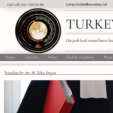
turkey.ilcolaw@secretary.net
Call:+90 551-135-25-69
Home
Articles
News
ilcolaw Academy
Pract
Translate by Att. M. Taha Doga