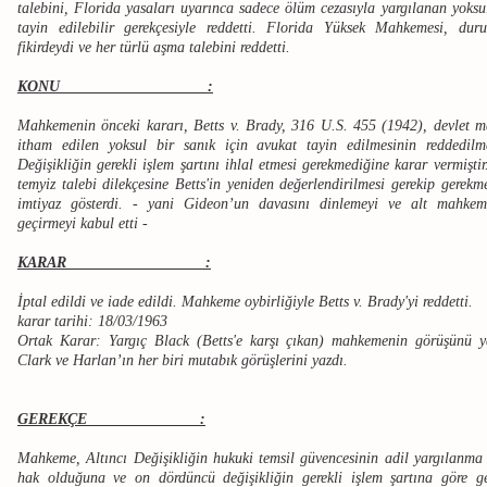
talebini, Florida yasaları uyarınca sadece ölüm cezasıyla yargılanan yoksul
tayin edilebilir gerekçesiyle reddetti. Florida Yüksek Mahkemesi, dur
fikirdeydi ve her türlü aşma talebini reddetti.
KONU :
Mahkemenin önceki kararı, Betts v. Brady, 316 U.S. 455 (1942), devlet m
itham edilen yoksul bir sanık için avukat tayin edilmesinin reddedil
Değişikliğin gerekli işlem şartını ihlal etmesi gerekmediğine karar vermiş
temyiz talebi dilekçesine Betts'in yeniden değerlendirilmesi gerekip gerekm
imtiyaz gösterdi. - yani Gideon’un davasını dinlemeyi ve alt mahkem
geçirmeyi kabul etti -
KARAR :
İptal edildi ve iade edildi. Mahkeme oybirliğiyle Betts v. Brady'yi reddetti.
karar tarihi: 18/03/1963
Ortak Karar: Yargıç Black (Betts'e karşı çıkan) mahkemenin görüşünü y
Clark ve Harlan’ın her biri mutabık görüşlerini yazdı.
GEREKÇE :
Mahkeme, Altıncı Değişikliğin hukuki temsil güvencesinin adil yargılanma 
hak olduğuna ve on dördüncü değişikliğin gerekli işlem şartına göre g